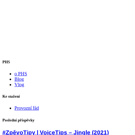
PHS
o PHS
Blog
Vlog
Ke stažení
Provozní řád
Poslední příspěvky
#ZpěvoTipy | VoiceTips – Jingle (2021)