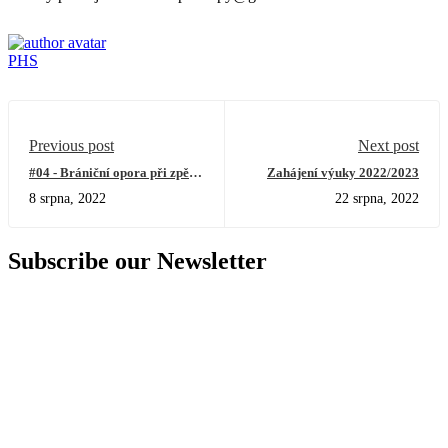
PHS
Previous post
Next post
#04 - Brániční opora při zpěvu
Zahájení výuky 2022/2023
- Jak pomocí bránice zlepšit
8 srpna, 2022
22 srpna, 2022
barvu, sílu a rozsah hlasu
Subscribe our Newsletter