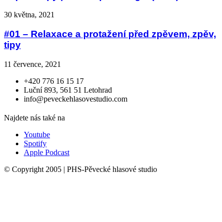
30 května, 2021
#01 – Relaxace a protažení před zpěvem, zpěv,
tipy
11 července, 2021
+420 776 16 15 17
Luční 893, 561 51 Letohrad
info@peveckehlasovestudio.com
Najdete nás také na
Youtube
Spotify
Apple Podcast
© Copyright 2005 | PHS-Pěvecké hlasové studio