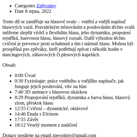
Categories
Zpěvotipy
Date
8 srpna, 2022
Tento díl se zaměřuje na hlasové svaly – vnitřní a vnější napínač
hlasových vazů. Pravidelným trénováním a posilováním těchto svalů
můžeme zlepšit výdrž a flexibilitu hlasu, jeho dynamiku, propojení
rejstříků, barevnost hlasu, hlasový rozsah. Další výhodou těchto
cvičení je prevence proti ochabnutí a tím i stárnutí hlasu. Mohou být
prospěšná pro zpěváky, kteří potřebují zpívat i několik hodin v
dancingových, zábavových či plesových kapelách.
Obsah:
0:00 Úvod
0:30 Fyziologie: práce vnitřního a vnějšího napínače, jak
funguje jejich posilování, vliv na hlas
7:40 3D animace s hlasovou ukázkou
8:29 Propojování rejstříků, dynamika a barva hlasu, hlasový
zlom, přeskok hlasu
12:55 Cvičení – dynamické, oktávové
14:46 Etuda s Elvisem
17:55 Závěr
18:12 Veselý moment z natáčení
Dotazy posílejte na email zpevotipy@gmail.com